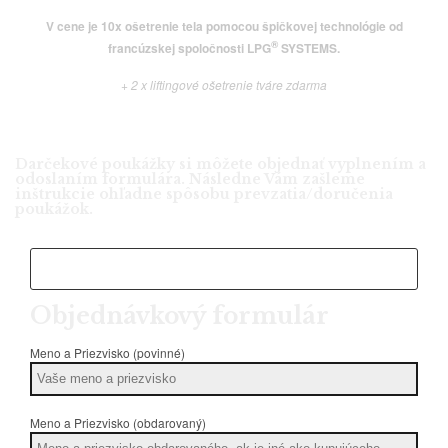
V cene je 10x ošetrenie tela pomocou špičkovej technológie od
®
francúzskej spoločnosti
LPG
SYSTEMS.
+ 2 x liftingové ošetrenie tváre zdarma
Darčekové poukážky si môžete objednať vyplnením a
odoslaním formulára. Následne Vám zašleme
inštrukcie ohľadne spôsobu prevzatia/doručenia
poukážok.
Objednávkový formulár
Meno a Priezvisko (povinné)
Meno a Priezvisko (obdarovaný)