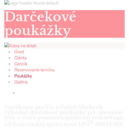
Darčekové
poukážky
Úvod
Články
Cenník
Rezervovanie termínu
Poukážky
Galéria
Ponúkame pre Vás a Vašich blízkych
výhodné darčekové poukážky pre ošetrenie
tela a tváre pomocou špičkovej technológie
®
od francúzskej spoločnosti
LPG
SYSTEMS.