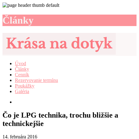
Články
Úvod
Články
Cenník
Rezervovanie termínu
Poukážky
Galéria
Čo je LPG technika, trochu bližšie a
technickejšie
14. februára 2016