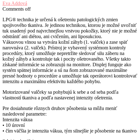
Eva Addová
Comments off
LPG® technika je určená k ošetreniu patologických zmien
spojivového tkaniva. Je jedinou technikou, ktorou je možné uvoľniť
tuk usadený pod najvrchnejšou vrstvou pokožky, ktorý nie je možné
odstrániť ani diétou, ani cvičením, ani liposukciou.
Vákuovou vlnou sa vytvára kožní záhyb (1. valček) a zase späť
narovnáva (2. valček). Prístroj je vybavený systémom kontroly
procedúry, ktorý umožňuje nepretržite sledovať silu záberu na
kožný záhyb a kontroluje tak i pocity ošetrovaného. Všetky takto
získané informácie sa zobrazujú na monitore. Displej funguje ako
systém spätnej informácie a sú na ňom zobrazované maximálne
presné hodnoty o procedúre a umožňuje tak operátorovi kontrolovať
intenzitu a maximálnu efektivitu každého pohybu.
Motorizované valčeky sa pohybujú k sebe a od seba podľa
vlastností tkaniva a podľa nastavenej intenzity ošetrenia.
Pre dosiahnutie rôznych druhov pôsobenia sa môžu meniť
nasledovné parametre:
Intenzita vákua
• 10 úrovní
• čím väčšia je intenzita vákua, tým silnejšie je pôsobenie na tkanivo