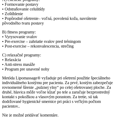
• Formovanie postavy
• Odstraňovanie celulitídy
• Zoštíhlenie
• Popôrodné ošetrenie– voľná, povolená koža, navrátenie
pôvodného tvaru postavy
B) fitness programy:
• Vyrysovanie svalov
• Pre-exercise – zahriatie svalov pred tréningom
• Post-exercise – rekonvalescencia, strečing
C) relaxačné programy:
• Relaxácia
• Anti-stress masáže
• Program pre unavené nohy
Metóda Lipomassage® vyžaduje pri ošetrení použitie špeciálneho
individuálneho kostýmu pre pacienta. Za prvé, kostým zabezpečuje
rovnomerné šírenie „pulznej vlny“ po celej ošetrovanej ploche. Za
druhé, hlavica môže voľne kĺzať po tele a zaručuje bezprostredný
kontakt s pokožkou a vlasovým porastom. Za tretie, sú tak
dodržované hygienické smernice pri práci s veľkým počtom
pacientov..
Nie je možné pridávať komentáre.