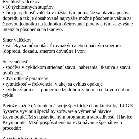
Rýchlosť valčekov
• 10 rýchlostných stupňov
• čím je rýchlosť valčekov nižšia, tým pomalšie sa hlavica posúva
dopredu a tak je dosahované najvyššie možné pôsobenie vákua za
časovou jednotku na jednotku ošetrovanej plochy a tým sa zvyšuje
intenzita pôsobenia na tkanivo.
Smer valčekov
• valčeky sa môžu otáčať rovnakým alebo opačným smerom
(dopredu, dozadu, smerom dovnútra i von)
Sekvenčnosť
• spočíva v cyklickom striedaní stavu „naberania“ tkaniva a stavu
uvoľnenia
• dva odlišné parametre:
• rytmickosť – frekvencia, v akej sa cyklus opakuje
• cyklický pomer – pomer medzi dobou záberu a celkovou dobou
cyklu
Pretože každé ošetrenie má svoje špecifické charakteristiky, LPG®
Systems vyvinuli špeciálny software a výmenné hlavice
KeymoduleTM s nastaviteľným programom starostlivosti. Hlavice
KeymoduleTM sú prispôsobené na vykonávanie špeciálnych
procedúr:
A) estetické programy: